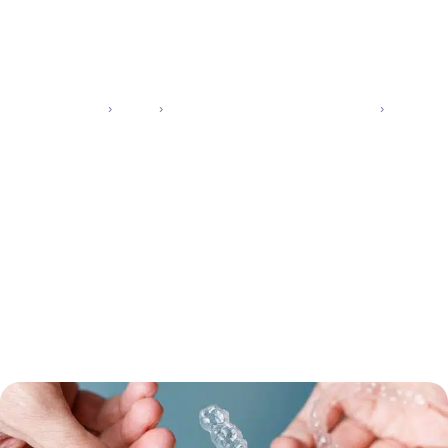
Accueil
Conseils
Aligneurs Transparents INVISALIGN®
10 choses à savoir avant de débuter Invisalign
Aligneurs Transparents INVISALIGN®
10 choses à savoir avant de
débuter Invisalign
Publié le 26 janvier 2024
· Mis à jour le 1 décembre 2025
· 2 min de
lecture